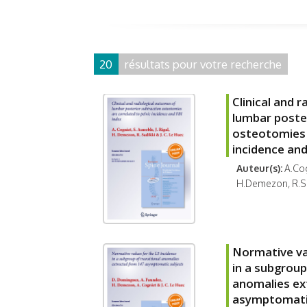
20
résultats pour votre recherche
Clinical and 
lumbar poste
osteotomies a
incidence and
Auteur(s):
A.Cog
H.Demezon, R.Sad
Normative val
in a subgroup
anomalies ex
asymptomati