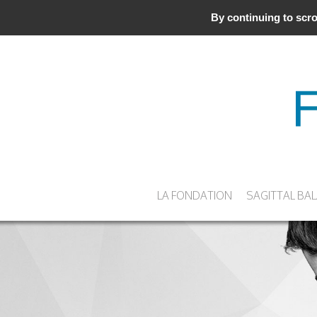
By continuing to scrol
LA FONDATION
SAGITTAL BA