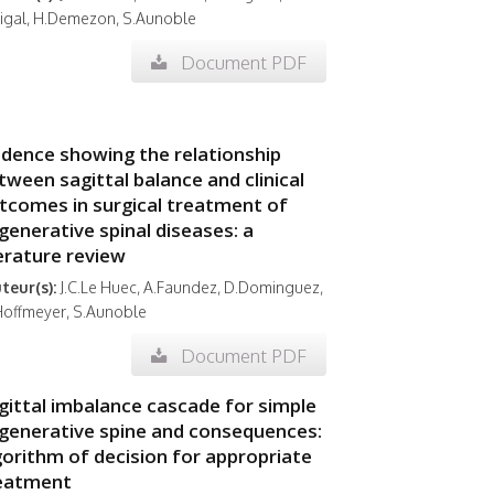
Rigal, H.Demezon, S.Aunoble
Document PDF
idence showing the relationship
tween sagittal balance and clinical
tcomes in surgical treatment of
generative spinal diseases: a
terature review
teur(s):
J.C.Le Huec, A.Faundez, D.Dominguez,
Hoffmeyer, S.Aunoble
Document PDF
gittal imbalance cascade for simple
generative spine and consequences:
gorithm of decision for appropriate
eatment