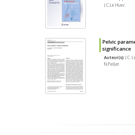
J.C.Le Huec
Pelvic parame
significance
Auteur(s):
J.C. L
N.Pellet