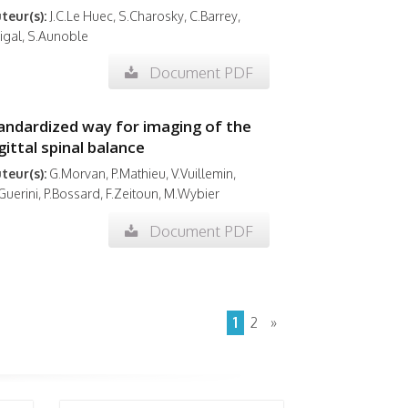
teur(s):
J.C.Le Huec, S.Charosky, C.Barrey,
Rigal, S.Aunoble
Document PDF
andardized way for imaging of the
gittal spinal balance
teur(s):
G.Morvan, P.Mathieu, V.Vuillemin,
Guerini, P.Bossard, F.Zeitoun, M.Wybier
Document PDF
1
2
»