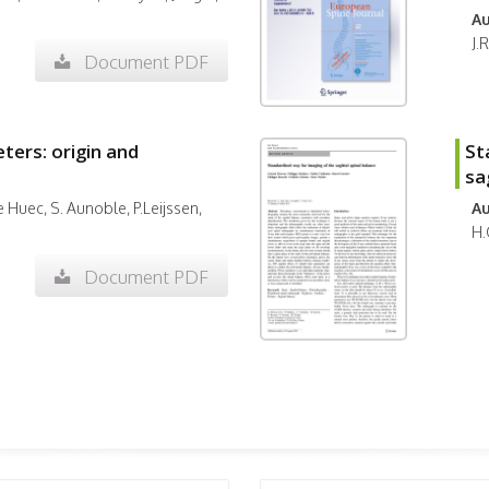
Au
J.
Document PDF
ters: origin and
St
sa
e Huec, S. Aunoble, P.Leijssen,
Au
H.
Document PDF