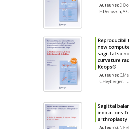
Auteur(s):
D.Dom
H.Demezon, A.Co
Reproducibili
new computer
sagittal spino
curvature ra
Keops®
Auteur(s):
C.Mail
C.Heyberger, J.
Sagittal bala
indications f
arthroplasty 
Auteur(s):
N.Pel