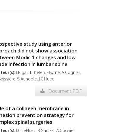
ospective study using anterior
proach did not show association
tween Modic 1 changes and low
ade infection in lumbar spine
teur(s):
J.Rigal, T.Thelen, F.Byrne, A.Cogniet,
Boissière, S.Aunoble, J.C.Huec
Document PDF
le of a collagen membrane in
hesion prevention strategy for
mplex spinal surgeries
teur(s):
J.C.LeHuec, R.Sadikki, A.Cogniet,