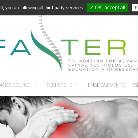
l,
you are allowing all third-party services
✓ OK, accept all
P
LANCE COURSE
RECHERCHE
ENSEIGNEMENTS
ES