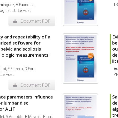
J.
inguez, A.Faundez,
gniet, J.C. Le Huec
Document PDF
ty and repeatability of a
Ev
ized software for
be
pelvic and scoliosis
ou
diologic measurements:
de
li
lot, E.Ferrero, D.Fort,
Au
C.Le Huec
P.
Document PDF
nce parameters influence
Sa
or lumbar disc
de
or ALIF
al
tr
let, S.Aunoble, R.Meyrat, J.Rigal,