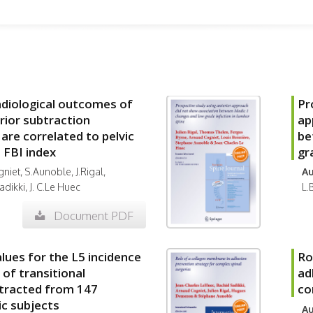
radiological outcomes of
Pr
rior subtraction
ap
re correlated to pelvic
be
 FBI index
gr
niet, S.Aunoble, J.Rigal,
Au
ikki, J. C.Le Huec
L.
Document PDF
ues for the L5 incidence
Ro
 of transitional
ad
tracted from 147
co
c subjects
Au