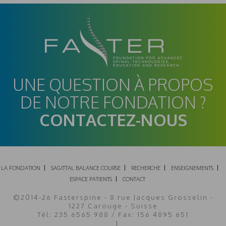
UNE QUESTION À PROPOS
DE NOTRE FONDATION ?
CONTACTEZ-NOUS
LA FONDATION
SAGITTAL BALANCE COURSE
RECHERCHE
ENSEIGNEMENTS
ESPACE PATIENTS
CONTACT
©2014-26 Fasterspine - 8 rue Jacques Grosselin -
1227 Carouge - Suisse
Tél: 235 6565 988 / Fax: 156 4895 651
Mentions légales
Plan du site