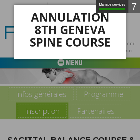
7
Manage services
×
ANNULATION
8TH GENEVA
SPINE COURSE
Infos générales
Programme
Inscription
Partenaires
SAGITTAL BALANCE COURSE &